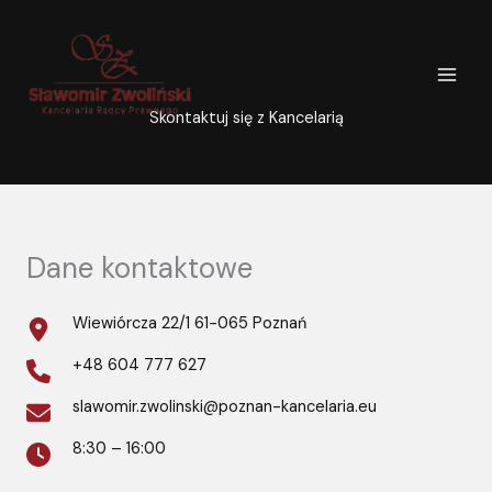
Przejdź
do
treści
Skontaktuj się z Kancelarią
Dane kontaktowe
Wiewiórcza 22/1 61-065 Poznań
+48 604 777 627
slawomir.zwolinski@poznan-kancelaria.eu
8:30 – 16:00